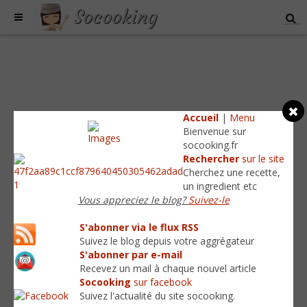
Socooking
Accueil
|
Menu
Bienvenue sur
socooking.fr
Rechercher
sur le site
Cherchez une recette,
un ingredient etc
Vous appreciez le blog?
Suivez-le
S'abonner via le flux RSS
Suivez le blog depuis votre aggrégateur
S'abonner par e-mail
Recevez un mail à chaque nouvel article
Socooking
sur facebook
Suivez l'actualité du site socooking.